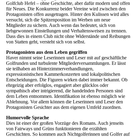
Golfclub Hefel – ohne Geschichte, aber dafür modern und offen
für Neues. Die Konkurrenz beider Vereine wird zwischen den
Protagonisten offen ausgetragen. Hinter den Kulissen wird alles
versucht, sich die Spitzenposition im Werben um neue
Mitglieder zu sichern. Auch wenn das bedeutet, sich von
liebgewonnen Einstellungen und Verhaltensweisen zu trennen.
Dass dies in einem Club nicht ohne Widerstände und Reibungen
von Statten geht, versteht sich von selbst.
Protagonisten aus dem Leben gegriffen
Haver nimmt seine Leserinnen und Leser mit auf geschäftliche
Golfrunden und turbulente Mitgliederversammlungen. Er lässt
sie teilhaben an Hinterzimmerverhandlungen,
expressionistischen Kammerkonzerten und lokalpolitischen
Entscheidungen. Die Figuren wirken dabei immer bekannt. Ob
ehrgeizig aber erfolglos, engagiert aber glücklos oder
sympathisch aber intrigierend, die handelnden Personen sind
dem Leben entnommen. Identifikation ist ebenso möglich wie
Ablehnung. Vor allem können die Leserinnen und Leser den
Protagonisten Gesichter aus dem eigenen Umfeld zuordnen.
Humorvolle Sprache
Dies ist einer der großen Vorzüge des Romans. Auch jenseits
von Fairways und Grüns funktionieren die erzählten
Geschichten. So kommen auch Nichtgolferinnen und Golfer auf