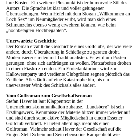
ihre Kosten. Ein weiterer Pluspunkt ist der humorvolle Stil des
Autors. Die Sprache ist klar und voller gelungener
Überraschungen. Wenn Hefel mit dem Slogan „Willkommen an
Loch Sex“ um Neumitglieder wirbt, wird man sich eines
Schmunzelns ebenso wenig erwehren können, wie beim
„hochbetagten Hochbegabten“.
Unerwartete Geschichte
Der Roman erzählt die Geschichte eines Golfclubs, der wie viele
andere, durch Überalterung in Schieflage zu geraten droht.
Modernisierer streiten mit Traditionalisten. Es wird um Posten
gerungen, ohne sich aufdrängen zu wollen. Platzarbeiten drohen
in einem Fiasko zu enden. Ein Erntedankturiner wird zur
Halloweenparty und verdiente Clubgrößen segnen plötzlich das
Zeitliche. Alles läuft auf eine Katastrophe hin, bis ein
unerwarteter Wink des Schicksals alles ändert.
Vom Golfroman zum Gesellschaftsroman
Stefan Haver ist laut Klappentext in der
Unternehmenskommunikation zuhause. „Landsberg“ ist sein
Erstlingswerk. Kenntnisse der Materie blitzen immer wieder auf
und sind durch seine aktive Mitgliedschaft in einem Essener
Golfclub verbrieft. Er liefert allerdings mehr als einen
Golfroman. Vielmehr schaut Haver der Gesellschaft auf die
Finger. Stellt Schein und Sein ebenso ins Rampenlicht wie