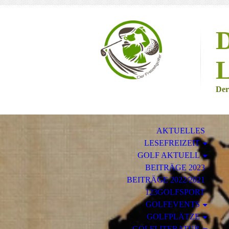
D
L
Der
AKTUELLES
LESEFREIZEIT
GOLF AKTUELL
BEITRÄGE 2023
BEITRÄGE 2022/2021
123GOLFSPORT
GOLFEVENTS
GOLFPLÄTZE
GOLFLITERATUR