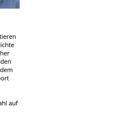
tieren
ichte
cher
 den
t dem
port
hl auf