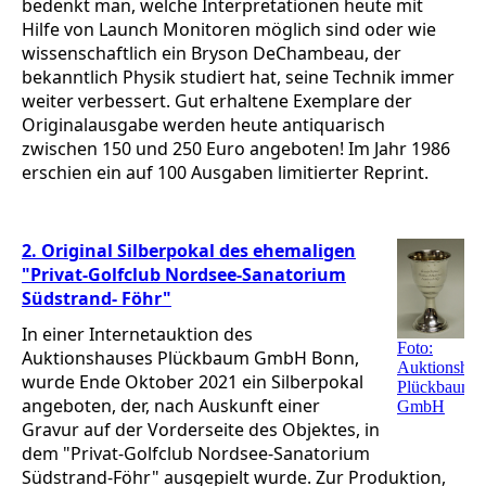
bedenkt man, welche Interpretationen heute mit
Hilfe von Launch Monitoren möglich sind oder wie
wissenschaftlich ein Bryson DeChambeau, der
bekanntlich Physik studiert hat, seine Technik immer
weiter verbessert. Gut erhaltene Exemplare der
Originalausgabe werden heute antiquarisch
zwischen 150 und 250 Euro angeboten! Im Jahr 1986
erschien ein auf 100 Ausgaben limitierter Reprint.
2. Original Silberpokal des ehemaligen
"Privat-Golfclub Nordsee-Sanatorium
Südstrand- Föhr"
In einer Internetauktion des
Foto:
Auktionshauses Plückbaum GmbH Bonn,
Auktionshau
wurde Ende Oktober 2021 ein Silberpokal
Plückbaum
angeboten, der, nach Auskunft einer
GmbH
Gravur auf der Vorderseite des Objektes, in
dem "Privat-Golfclub Nordsee-Sanatorium
Südstrand-Föhr" ausgepielt wurde. Zur Produktion,