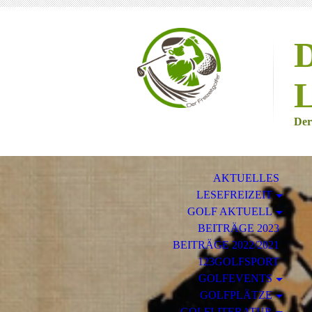
D
L
Der
AKTUELLES
LESEFREIZEIT
GOLF AKTUELL
BEITRÄGE 2023
BEITRÄGE 2022/2021
123GOLFSPORT
GOLFEVENTS
GOLFPLÄTZE
GOLFLITERATUR