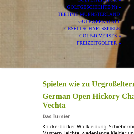
GOLFGESCHICHTE(N)
TEETIME-MUENSTERLAND
GOLFWERKSTATT
GESELLSCHAFTSSPIELE
GOLF-DIVERSES
FREIZEITGOLFER
Spielen wie zu Urgroßelter
German Open Hickory Cha
Vechta
Das Turnier
Knickerbocker, Wollkleidung, Schieberm
Mustern, leichte, wadenlange Kleider un