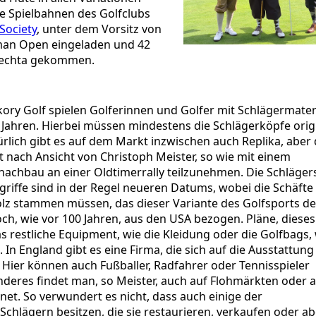
ie Spielbahnen des Golfclubs
Society
, unter dem Vorsitz von
rman Open eingeladen und 42
Vechta gekommen.
ory Golf spielen Golferinnen und Golfer mit Schlägermater
 Jahren. Hierbei müssen mindestens die Schlägerköpfe orig
ürlich gibt es auf dem Markt inzwischen auch Replika, aber 
st nach Ansicht von Christoph Meister, so wie mit einem
nachbau an einer Oldtimerrally teilzunehmen. Die Schläger
riffe sind in der Regel neueren Datums, wobei die Schäfte
olz stammen müssen, das dieser Variante des Golfsports d
ch, wie vor 100 Jahren, aus den USA bezogen. Pläne, dieses
s restliche Equipment, wie die Kleidung oder die Golfbags
 In England gibt es eine Firma, die sich auf die Ausstattung
t. Hier können auch Fußballer, Radfahrer oder Tennisspieler
nderes findet man, so Meister, auch auf Flohmärkten oder 
net. So verwundert es nicht, dass auch einige der
Schlägern besitzen, die sie restaurieren, verkaufen oder ab