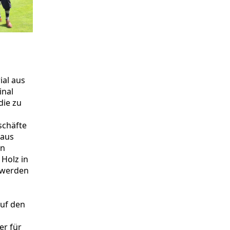
ial aus
inal
die zu
schäfte
 aus
en
 Holz in
, werden
auf den
er für