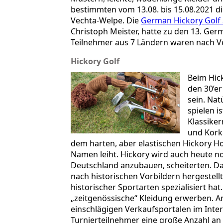
bestimmten vom 13.08. bis 15.08.2021 d
Vechta-Welpe. Die
German Hickory Golf 
Christoph Meister, hatte zu den 13. Ge
Teilnehmer aus 7 Ländern waren nach 
Hickory Golf
Beim Hick
den 30’er
sein. Nat
spielen i
Klassiker
und Korkg
dem harten, aber elastischen Hickory H
Namen leiht. Hickory wird auch heute no
Deutschland anzubauen, scheiterten. Da
nach historischen Vorbildern hergestellt.
historischer Sportarten spezialisiert ha
„zeitgenössische“ Kleidung erwerben. A
einschlägigen Verkaufsportalen im Inter
Turnierteilnehmer eine große Anzahl an 