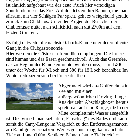
ist ähnlich aufgebaut wie das erste. Auch hier verteidigen
Sandhindernisse das Ziel. Auf den letzten drei Bahnen, die man
allesamt mit vier Schlägen Par spielt, geht es weitgehend gerade
zurück zum Clubhaus. Unter den Augen der Besucher der
Clubterrasse puttet man schließlich nach gut 2700m auf dem
letzten Grün ein.
Es folgt entweder die nächste 9-Loch-Runde oder der verdiente
Gang in die Clubgastronomie.
Hier werden die Gäste sehr freundlich empfangen. Die Preise
sind human und das Essen geschmackvoll. Auch das Greenfee,
das zu Beginn der Runde entrichtet werden muss, ist mit 40€
unter der Woche für 9-Loch und 58€ für 18 Loch bezahlbar. Im
Winter reduzieren sich bei Preise deutlich.
Abgerundet wird das Golferlebnis in
Zeeland mit einer
außergewöhnlichen Driving Range.
Aus dreizehn Abschlagboxen heraus
spielt man auf eine Range, die in der
Mitte komplett mit Wasser ausgefüllt
ist. Der Vorteil: man sieht den „Einschlag“ des Balles und kann
somit die Carry-Lange im Vergleich zu den Entfernungsmarken
am Rand gut einschätzen. Wer es genauer mag, kann auch die
Ziele an Land (100m Schilder, Fahnen, bunte Zielbereiche)