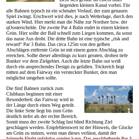
liegenden kleinen Kanal vorbei. Für
alle Bahnen typisch ist ein schmaler Verlauf, der zum genauen
Spiel zwingt. Erschwert wird dies, je nach Wetterlage, durch den
starken Wind. Hier merkt man die Nähe zur Nordsee bzw. der
qOosterschelde. Die zweite Par 4 Bahn endet in einem kleinen
Grün. Hier sollte der Ball schnell zum Liegen kommen, da sonst
das nasse Aus droht. Die dritte Bahn ist eine typische „risk and
reward“ Par 3 Bahn. Das circa 125m von den gelben
Abschlägen entfernte Grün ist mit einem guten Abschlag zu
erreichen. Sollte dieser allerdings zu kurz geraten, drohen tiefe
Bunker vor dem Zielgebiet. Auch die letzte Bahn out weiß
durch ein ansprechendes Design zu gefallen. Trickreich liegt
mitten auf dem Fairway ein versteckter Bunker, den man
möglichst umgehen sollte.
Die fünf Bahnen zurück zum
Clubhaus beginnen mit einer
Besonderheit: das Fairway wird in
der Länge durch einen Weg geteilt.
Die linke Seite liegt bis zum Grün
deutlich tiefer als der rechte Bereich.
Somit muss der zweite Schlag fast blind Richtung Ziel
geschlagen werden. Empfehlenswert ist der Hinweis, die Glocke
am Grün zu nutzen, wenn man dieses verlässt, damit der
folgende Flight gefahrlos spielen kann. Das anschließende Par 3