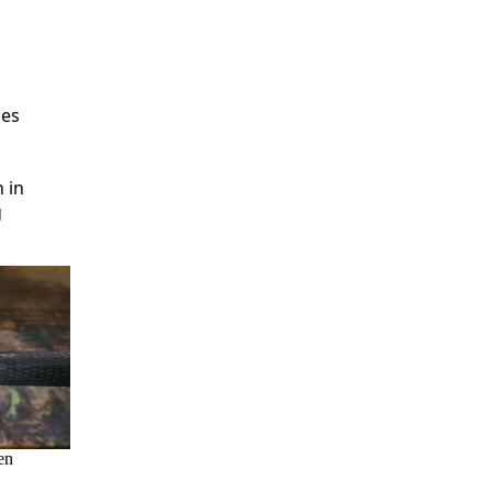
des
 in
g
en