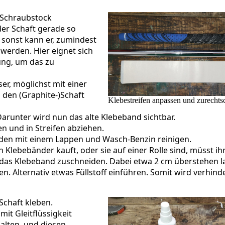
n Schraubstock
der Schaft gerade so
, sonst kann er, zumindest
 werden. Hier eignet sich
ung, um das zu
er, möglichst mit einer
 den (Graphite-)Schaft
Klebestreifen anpassen und zurechts
Darunter wird nun das alte Klebeband sichtbar.
n und in Streifen abziehen.
nden mit einem Lappen und Wasch-Benzin reinigen.
 Klebebänder kauft, oder sie auf einer Rolle sind, müsst ihr
das Klebeband zuschneiden. Dabei etwa 2 cm überstehen l
n. Alternativ etwas Füllstoff einführen. Somit wird verhinde
Schaft kleben.
mit Gleitflüssigkeit
alten, und diesen