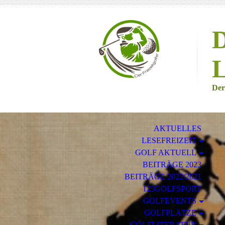
D
L
Der
AKTUELLES
LESEFREIZEIT
GOLF AKTUELL
BEITRÄGE 2023
BEITRÄGE 2022/2021
123GOLFSPORT
GOLFEVENTS
GOLFPLÄTZE
GOLFLITERATUR