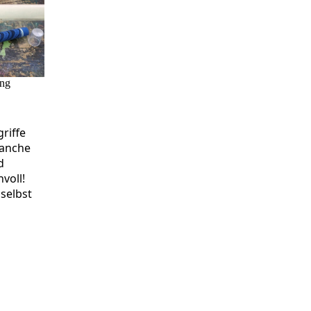
ung
griffe
manche
d
voll!
selbst