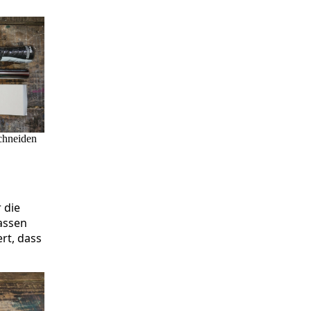
chneiden
 die
assen
rt, dass