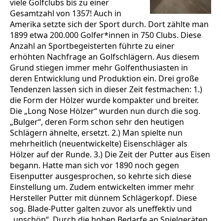
viele Golfclubs bis zu einer
Gesamtzahl von 1357! Auch in
Amerika setzte sich der Sport durch. Dort zählte man
1899 etwa 200.000 Golfer*innen in 750 Clubs. Diese
Anzahl an Sportbegeisterten führte zu einer
erhöhten Nachfrage an Golfschlägern. Aus diesem
Grund stiegen immer mehr Golfenthusiasten in
deren Entwicklung und Produktion ein. Drei große
Tendenzen lassen sich in dieser Zeit festmachen: 1.)
die Form der Hölzer wurde kompakter und breiter.
Die „Long Nose Hölzer“ wurden nun durch die sog.
„Bulger“, deren Form schon sehr den heutigen
Schlägern ähnelte, ersetzt. 2.) Man spielte nun
mehrheitlich (neuentwickelte) Eisenschläger als
Hölzer auf der Runde. 3.) Die Zeit der Putter aus Eisen
begann. Hatte man sich vor 1890 noch gegen
Eisenputter ausgesprochen, so kehrte sich diese
Einstellung um. Zudem entwickelten immer mehr
Hersteller Putter mit dünnem Schlägerkopf. Diese
sog. Blade-Putter galten zuvor als uneffektiv und
„unschön“. Durch die hohen Bedarfe an Spielgeräten