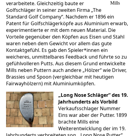
verarbeitete. Gleichzeitig baute er
Mills
Golfschläger in seiner zweiten Firma „The
Standard Golf Company“. Nachdem er 1896 ein
Patent für Golfschlägerköpfe aus Aluminium erwarb,
experimentierte er mit dem neuen Material. Die
Vorteile gegenüber den Köpfen aus Eisen und Stahl
waren neben dem Gewicht vor allem das gute
Kontaktgefühl. Es gab den Spieler*innen ein
weicheres, unmittelbares Feedback und führte so zu
gefühlvolleren Putts. Aus diesem Grund entwickelte
Mills neben Puttern auch andere „Hölzer“ wie Driver,
Brassies und Spoon (vergleichbar mit heutigen
Fairwayhölzern) mit Aluminiumköpfen.
„Long Nose Schläger“ des 19.
Jahrhunderts als Vorbild
Verkaufsschlager Nummer
Eins war aber der Putter. 1899
brachte Mills eine
Weiterentwicklung der im 19.
Jahrhunderts verbreiteten sog. „Long Nose Putter“